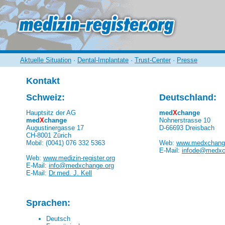
Aktuelle Situation
·
Dental-Implantate
·
Trust-Center
·
Presse
Kontakt
Schweiz:
Deutschland:
Hauptsitz der AG
med
X
change
med
X
change
Nohnerstrasse 10
Augustinergasse 17
D-66693 Dreisbach
CH-8001 Zürich
Mobil: (0041) 076 332 5363
Web:
www.medxchang
E-Mail:
infode@medxc
Web:
www.medizin-register.org
E-Mail:
info@medxchange.org
E-Mail:
Dr.med. J. Kell
Sprachen:
Deutsch